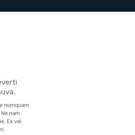
verti
muva.
ear numquam
. Ne nam
e. Ex vel
m.